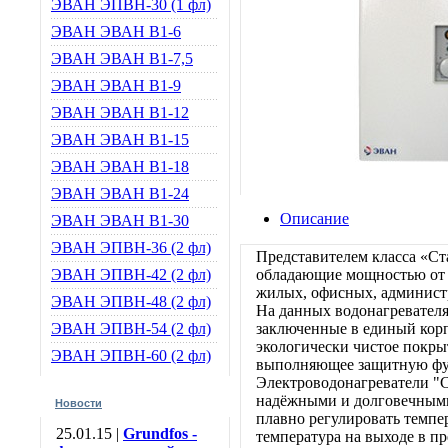
ЭВАН ЭПВН-30 (1 фл)
ЭВАН ЭВАН В1-6
ЭВАН ЭВАН В1-7,5
ЭВАН ЭВАН В1-9
ЭВАН ЭВАН В1-12
ЭВАН ЭВАН В1-15
ЭВАН ЭВАН В1-18
ЭВАН ЭВАН В1-24
Описание
ЭВАН ЭВАН В1-30
ЭВАН ЭПВН-36 (2 фл)
Представителем класса «Ст
ЭВАН ЭПВН-42 (2 фл)
обладающие мощностью от 6
жилых, офисных, админист
ЭВАН ЭПВН-48 (2 фл)
На данных водонагревател
ЭВАН ЭПВН-54 (2 фл)
заключенные в единый корп
экологически чистое покр
ЭВАН ЭПВН-60 (2 фл)
выполняющее защитную ф
Электроводонагреватели "С
надёжными и долговечными
Новости
плавно регулировать темпе
25.01.15 |
Grundfos -
температура на выходе в пр