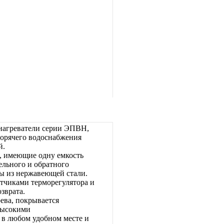
онагреватели серии ЭПВН,
горячего водоснабжения
й.
, имеющие одну емкость
ельного и обратного
Ны из нержавеющей стали.
тчиками терморегулятора и
зврата.
ева, покрывается
высокими
 в любом удобном месте и