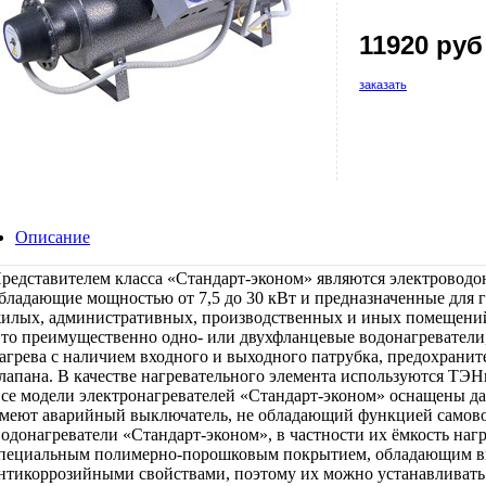
11920 руб
заказать
Описание
редставителем класса «Стандарт-эконом» являются электровод
бладающие мощностью от 7,5 до 30 кВт и предназначенные для 
илых, административных, производственных и иных помещени
то преимущественно одно- или двухфланцевые водонагреватели
агрева с наличием входного и выходного патрубка, предохранит
лапана. В качестве нагревательного элемента используются ТЭ
се модели электронагревателей «Стандарт-эконом» оснащены да
меют аварийный выключатель, не обладающий функцией самово
одонагреватели «Стандарт-эконом», в частности их ёмкость нагр
пециальным полимерно-порошковым покрытием, обладающим 
нтикоррозийными свойствами, поэтому их можно устанавливать