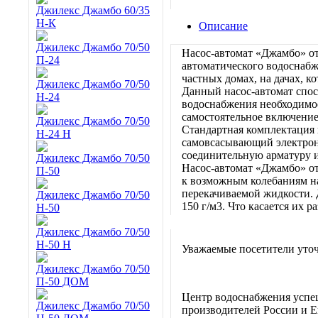
Джилекс Джамбо 60/35
Н-К
Описание
Джилекс Джамбо 70/50
Насос-автомат «Джамбо» о
П-24
автоматического водоснабж
частных домах, на дачах, 
Джилекс Джамбо 70/50
Данный насос-автомат спос
Н-24
водоснабжения необходимое
самостоятельное включение
Джилекс Джамбо 70/50
Стандартная комплектация 
Н-24 Н
самовсасывающий электрона
соединительную арматуру и
Джилекс Джамбо 70/50
Насос-автомат «Джамбо» о
П-50
к возможным колебаниям на
перекачиваемой жидкости. 
Джилекс Джамбо 70/50
150 г/м3. Что касается их р
Н-50
Джилекс Джамбо 70/50
Н-50 Н
Уважаемые посетители уточ
Джилекс Джамбо 70/50
П-50 ДОМ
Центр водоснабжения успе
Джилекс Джамбо 70/50
производителей России и Е