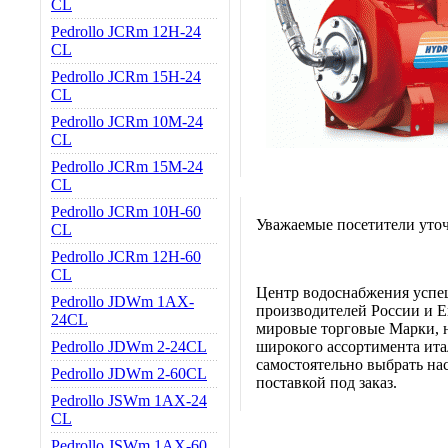
CL
Pedrollo JCRm 12H-24
CL
Pedrollo JCRm 15H-24
CL
Pedrollo JCRm 10M-24
CL
Pedrollo JCRm 15M-24
CL
Pedrollo JCRm 10H-60
Уважаемые посетители уточ
CL
Pedrollo JCRm 12H-60
CL
Центр водоснабжения успе
Pedrollo JDWm 1AX-
производителей России и Е
24CL
мировые торговые Марки, н
Pedrollo JDWm 2-24CL
широкого ассортимента итал
самостоятельно выбрать нас
Pedrollo JDWm 2-60CL
поставкой под заказ.
Pedrollo JSWm 1AX-24
CL
Pedrollo JSWm 1AX-60