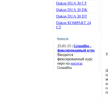
Dakon DUA 30 CT
Dakon DUA 30 DK
Dakon DUA 30 DT
Dakon КОМРАКТ 24
CT
Новости
25.01.15 |
Grundfos -
фиксированный курс
У
Вводится
фиксированный курс
евро на
насосы
Grundfos
Ц
п
м
ш
с
п