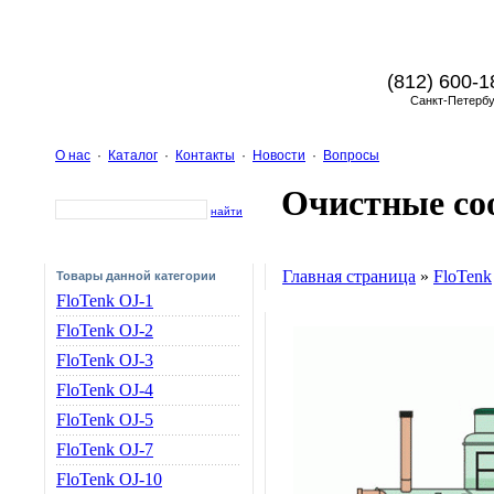
(812) 600-1
Санкт-Петербу
О нас
·
Каталог
·
Контакты
·
Новости
·
Вопросы
Очистные со
найти
Главная страница
»
FloTenk
Товары данной категории
FloTenk OJ-1
FloTenk OJ-2
FloTenk OJ-3
FloTenk OJ-4
FloTenk OJ-5
FloTenk OJ-7
FloTenk OJ-10