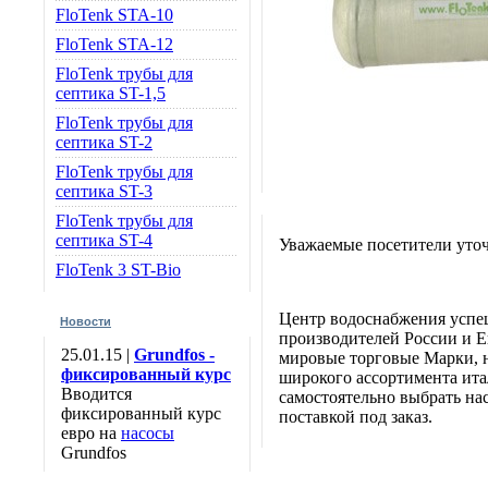
FloTenk STA-10
FloTenk STA-12
FloTenk трубы для
септика ST-1,5
FloTenk трубы для
септика ST-2
FloTenk трубы для
септика ST-3
FloTenk трубы для
септика ST-4
Уважаемые посетители уточ
FloTenk 3 ST-Bio
Центр водоснабжения успе
Новости
производителей России и Е
25.01.15 |
Grundfos -
мировые торговые Марки, н
фиксированный курс
широкого ассортимента итал
Вводится
самостоятельно выбрать нас
фиксированный курс
поставкой под заказ.
евро на
насосы
Grundfos