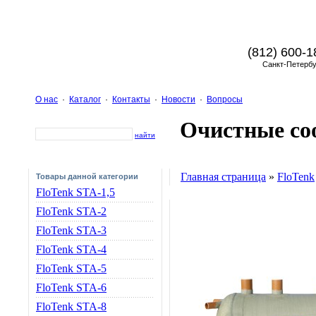
(812) 600-1
Санкт-Петербу
О нас
·
Каталог
·
Контакты
·
Новости
·
Вопросы
Очистные со
найти
Главная страница
»
FloTenk
Товары данной категории
FloTenk STA-1,5
FloTenk STA-2
FloTenk STA-3
FloTenk STA-4
FloTenk STA-5
FloTenk STA-6
FloTenk STA-8