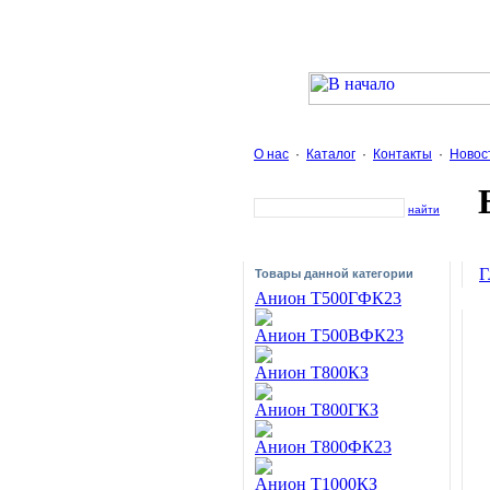
О нас
·
Каталог
·
Контакты
·
Новос
найти
Г
Товары данной категории
Анион Т500ГФК23
Анион Т500ВФК23
Анион Т800КЗ
Анион Т800ГКЗ
Анион T800ФК23
Анион Т1000КЗ