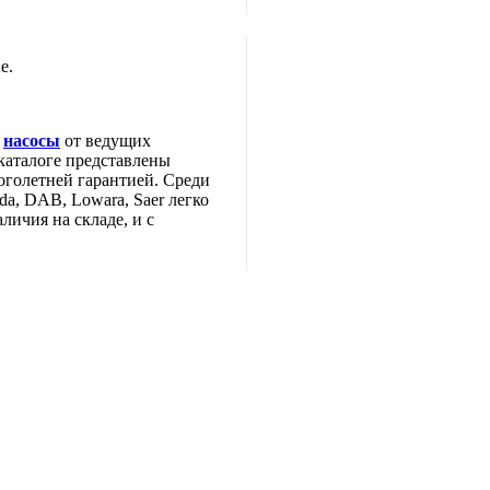
е.
е
насосы
от ведущих
каталоге представлены
оголетней гарантией. Среди
da, DAB, Lowara, Saer легко
личия на складе, и с