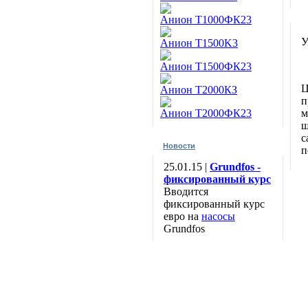
Анион Т1000ФК23
У
Анион T1500K3
Анион T1500ФК23
Ц
Анион Т2000КЗ
п
Анион Т2000ФК23
м
ш
с
Новости
п
25.01.15 |
Grundfos -
фиксированный курс
Вводится
фиксированный курс
евро на
насосы
Grundfos