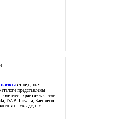
е.
е
насосы
от ведущих
каталоге представлены
оголетней гарантией. Среди
da, DAB, Lowara, Saer легко
личия на складе, и с