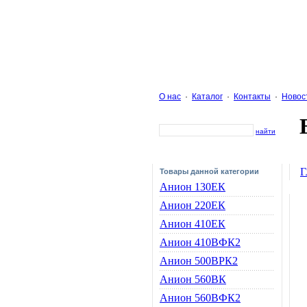
О нас
·
Каталог
·
Контакты
·
Новос
найти
Г
Товары данной категории
Анион 130ЕК
Анион 220ЕК
Анион 410ЕК
Анион 410ВФК2
Анион 500ВРК2
Анион 560ВК
Анион 560ВФК2