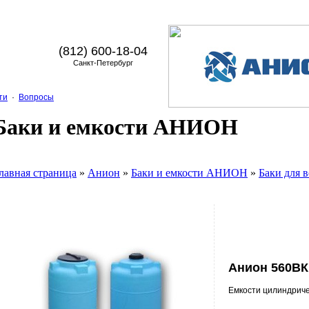
(812) 600-18-04
Санкт-Петербург
ти
·
Вопросы
Баки и емкости АНИОН
лавная страница
»
Анион
»
Баки и емкости АНИОН
»
Баки для 
Анион 560ВК
Емкости цилиндрич