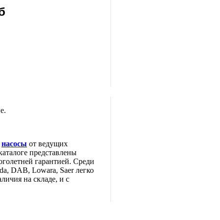
б
е.
е
насосы
от ведущих
каталоге представлены
оголетней гарантией. Среди
da, DAB, Lowara, Saer легко
личия на складе, и с