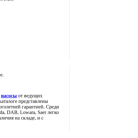
е.
е
насосы
от ведущих
каталоге представлены
оголетней гарантией. Среди
da, DAB, Lowara, Saer легко
личия на складе, и с