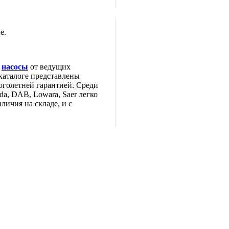
е.
е
насосы
от ведущих
каталоге представлены
оголетней гарантией. Среди
da, DAB, Lowara, Saer легко
личия на складе, и с