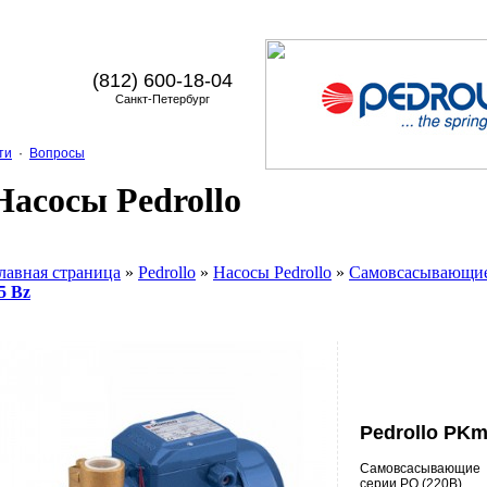
(812) 600-18-04
Санкт-Петербург
ти
·
Вопросы
Насосы Pedrollo
лавная страница
»
Pedrollo
»
Насосы Pedrollo
»
Cамовсасывающие
5 Bz
Pedrollo PKm
Cамовсасывающие 
серии PQ (220В)