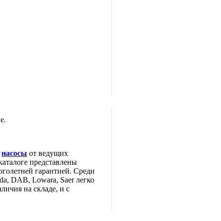
е.
е
насосы
от ведущих
каталоге представлены
оголетней гарантией. Среди
da, DAB, Lowara, Saer легко
личия на складе, и с