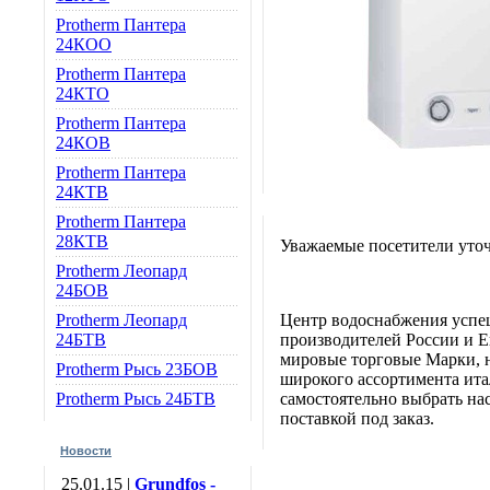
Protherm Пантера
24КОО
Protherm Пантера
24КТО
Protherm Пантера
24КОВ
Protherm Пантера
24КТВ
Protherm Пантера
28КТВ
Уважаемые посетители уточ
Protherm Леопард
24БОВ
Protherm Леопард
Центр водоснабжения успе
24БТВ
производителей России и Е
мировые торговые Марки, н
Protherm Рысь 23БОВ
широкого ассортимента итал
Protherm Рысь 24БТВ
самостоятельно выбрать нас
поставкой под заказ.
Новости
25.01.15 |
Grundfos -