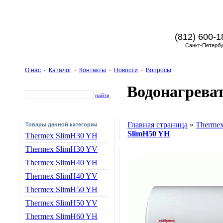
(812) 600-1
Санкт-Петербу
О нас
·
Каталог
·
Контакты
·
Новости
·
Вопросы
Водонагрева
найти
Главная страница
»
Therme
Товары данной категории
SlimH50 YH
Thermex SlimH30 YH
Thermex SlimH30 YV
Thermex SlimH40 YH
Thermex SlimH40 YV
Thermex SlimH50 YH
Thermex SlimH50 YV
Thermex SlimH60 YH