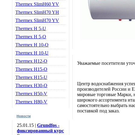
Thermex SlimH60 YV
Thermex SlimH70 YH
Thermex SlimH70 YV
Thermex H 5-U
Thermex H 5-O
Thermex H 10-O
Thermex H 10-U
Thermex H12-O
Уважаемые посетители уточ
Thermex H15-O
Thermex H15-U
Центр водоснабжения успе
Thermex H30-O
производителей России и Е
Thermex Н50-V
мировые торговые Марки, н
широкого ассортимента итал
Thermex Н80-V
самостоятельно выбрать нас
поставкой под заказ.
Новости
25.01.15 |
Grundfos -
фиксированный курс