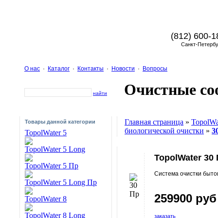
(812) 600-1
Санкт-Петербу
О нас
·
Каталог
·
Контакты
·
Новости
·
Вопросы
Очистные с
найти
Главная страница
»
TopolWa
Товары данной категории
биологической очистки
»
3
TopolWater 5
TopolWater 5 Long
TopolWater 30
TopolWater 5 Пр
Система очистки бытов
TopolWater 5 Long Пр
259900 руб
TopolWater 8
TopolWater 8 Long
заказать